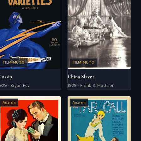
FILM MUTO
FILM MUTO
Gossip
China Slaver
929 · Bryan Foy
1929 · Frank S. Mattison
Anziani
Anziani