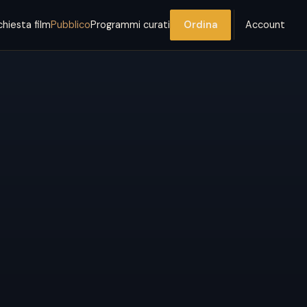
chiesta film
Pubblico
Programmi curati
Ordina
Account