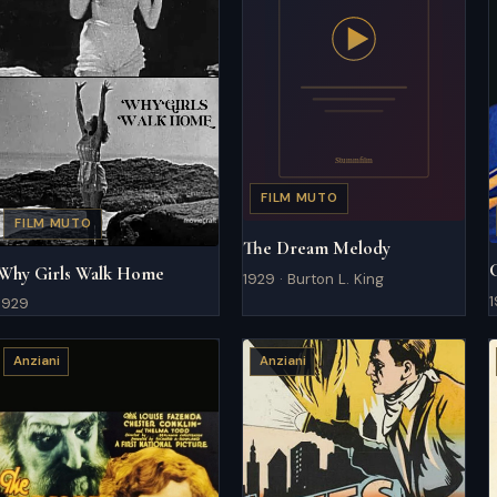
FILM MUTO
FILM MUTO
The Dream Melody
Why Girls Walk Home
1929 · Burton L. King
1
1929
Anziani
Anziani