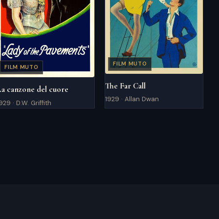
FILM MUTO
FILM MUTO
The Far Call
La canzone del cuore
1929 · Allan Dwan
929 · D.W. Griffith