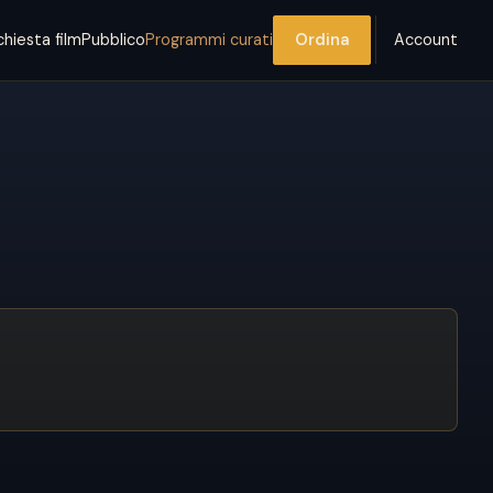
chiesta film
Pubblico
Programmi curati
Ordina
Account