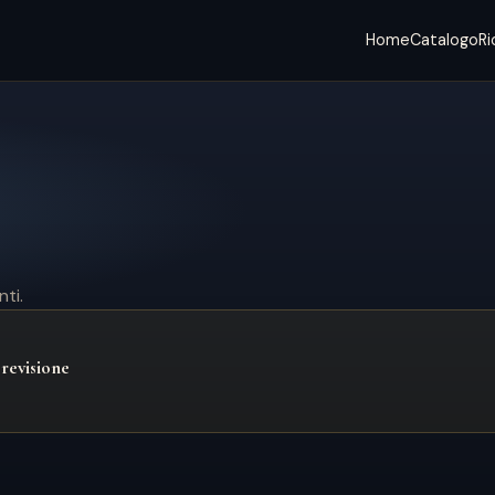
Home
Catalogo
Ri
ti.
 revisione