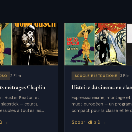
POSO
2 Film
SCUOLE E ISTRUZIONE
3 Film
ts métrages Chaplin
Histoire du cinéma en clas
in, Buster Keaton et
Expressionnisme, montage et
 slapstick — courts,
muet européen — un progra
essibles à toutes les
compact pour la classe et le 
scolaire.
iù →
Scopri di più →