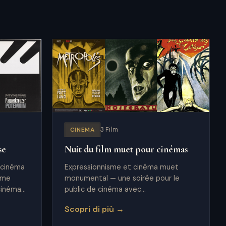
CINEMA
3 Film
se
Nuit du film muet pour cinémas
 cinéma
Expressionnisme et cinéma muet
mme
monumental — une soirée pour le
cinéma
public de cinéma avec
accompagnement live ou partition
Scopri di più →
orchestrale.