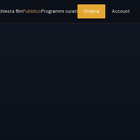
chiesta film
Pubblico
Programmi curati
Ordina
Account