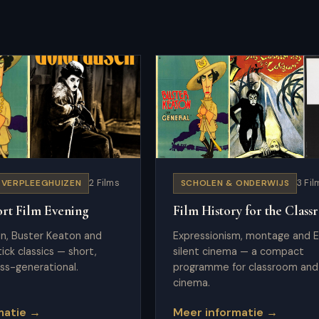
 VERPLEEGHUIZEN
2 Films
SCHOLEN & ONDERWIJS
3 Fil
ort Film Evening
Film History for the Clas
in, Buster Keaton and
Expressionism, montage and 
tick classics — short,
silent cinema — a compact
oss-generational.
programme for classroom and
cinema.
matie →
Meer informatie →