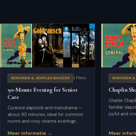
SENIOREN & VERPLEEGHUIZEN
3 Films
SENIOREN &
90-Minute Evening for Senior
Chaplin Sh
Care
Charlie Chapl
familiar slaps
Curated slapstick and melodrama —
joyful and cr
about 90 minutes, ideal for common
rooms and cosy cinema evenings.
Meer informatie →
Meer infor