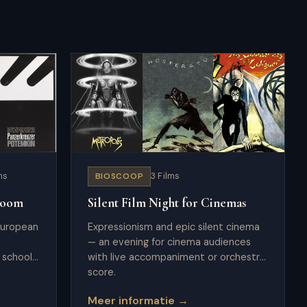
ms
BIOSCOOP
3 Films
sroom
Silent Film Night for Cinemas
European
Expressionism and epic silent cinema
— an evening for cinema audiences
 school
with live accompaniment or orchestral
score.
Meer informatie →