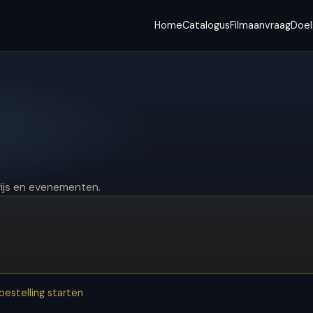
Home
Catalogus
Filmaanvraag
Doe
ijs en evenementen.
estelling starten