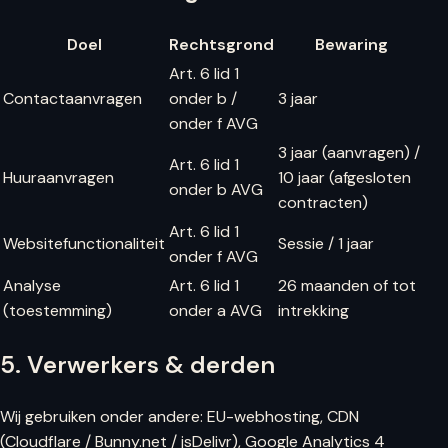
Doel
Rechtsgrond
Bewaring
Art. 6 lid 1
Contactaanvragen
onder b /
3 jaar
onder f AVG
3 jaar (aanvragen) /
Art. 6 lid 1
Huuraanvragen
10 jaar (afgesloten
onder b AVG
contracten)
Art. 6 lid 1
Websitefunctionaliteit
Sessie / 1 jaar
onder f AVG
Analyse
Art. 6 lid 1
26 maanden of tot
(toestemming)
onder a AVG
intrekking
5. Verwerkers & derden
Wij gebruiken onder andere: EU-webhosting, CDN
(Cloudflare / Bunny.net / jsDelivr), Google Analytics 4