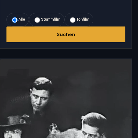
Alle
Stummfilm
Tonfilm
Suchen