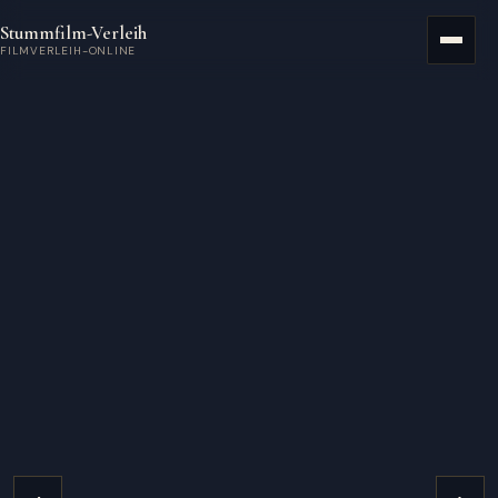
Zum Hauptinhalt springen
Stummfilm-Verleih
Menü
FILMVERLEIH-ONLINE