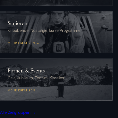
Senioren
Kinoabende, Nostalgie, kurze Programme
MEHR ERFAHREN →
Firmen & Events
Gala, Jubiläum, Tonfilm-Klassiker
MEHR ERFAHREN →
Alle Zielgruppen →