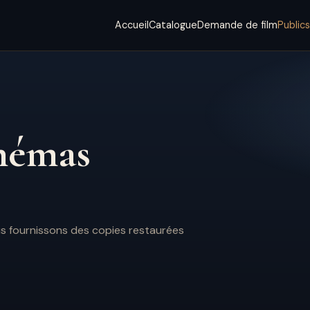
Accueil
Catalogue
Demande de film
Public
némas
us fournissons des copies restaurées