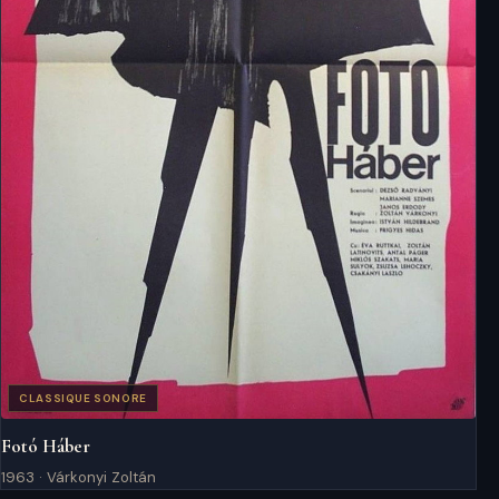
CLASSIQUE SONORE
Fotó Háber
1963 · Várkonyi Zoltán