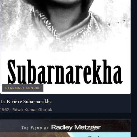
CLASSIQUE SONORE
La Rivière Subarnarekha
1962 · Ritwik Kumar Ghatak