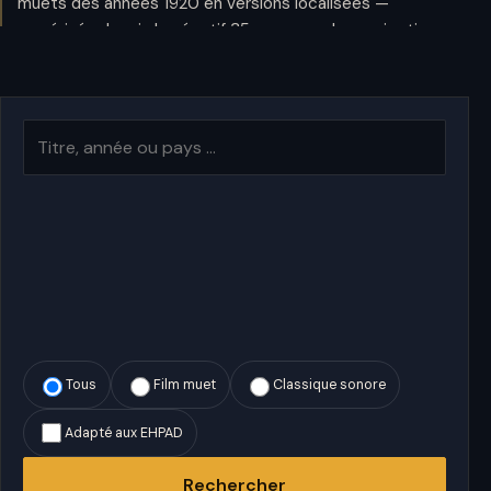
muets des années 1920 en versions localisées —
numérisés depuis le négatif 35 mm pour des projections
professionnelles en cinéma, en éducation et lors
d'événements.
DEMANDE DE LOCATION
Recherche
Pas de boutique en ligne — devis de location sur mesure
après vérification
Demande → Vérification → Devis → Livraison
Projection film muet par public
·
Louer films muets — lancer la
commande
Tous
Film muet
Classique sonore
Adapté aux EHPAD
Rechercher