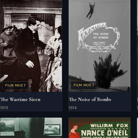
FILM MUET
FILM MUET
The Noise of Bombs
The Wartime Siren
1914
1913