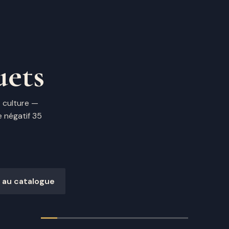
uets
t culture —
e négatif 35
s au catalogue