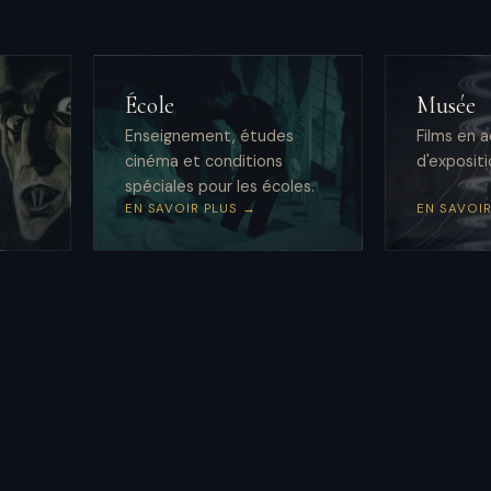
a
École
Musée
Enseignement, études
Films en
t
cinéma et conditions
d'expositi
spéciales pour les écoles.
EN SAVOIR PLUS →
EN SAVOIR