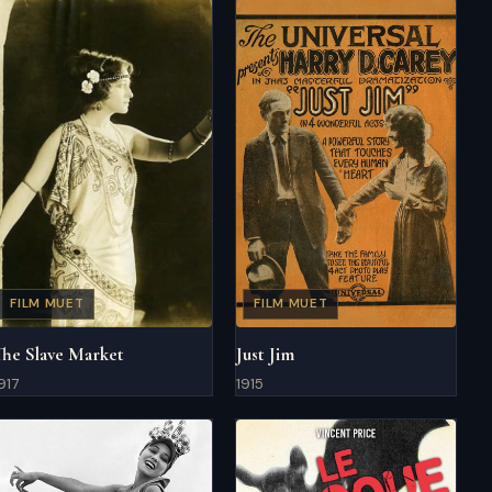
FILM MUET
FILM MUET
The Slave Market
Just Jim
917
1915