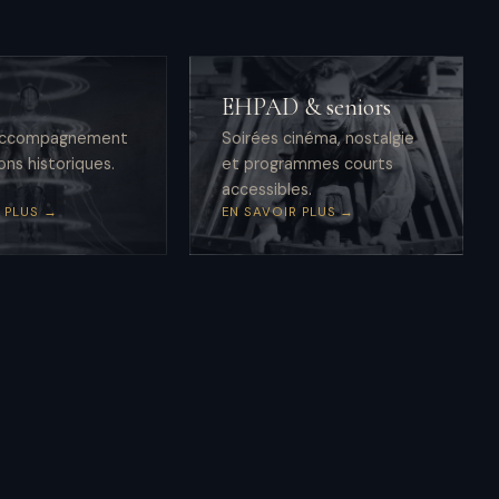
EHPAD & seniors
 accompagnement
Soirées cinéma, nostalgie
ons historiques.
et programmes courts
accessibles.
 PLUS →
EN SAVOIR PLUS →