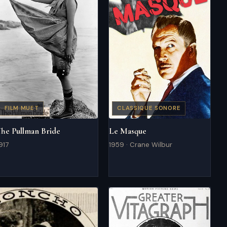
FILM MUET
CLASSIQUE SONORE
The Pullman Bride
Le Masque
917
1959 · Crane Wilbur