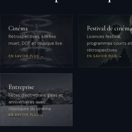
Cinéma
Festival de ciném
Rétrospectives, soirées
Licences festival,
muet, DCP et musique live.
programmes courts e
rétrospectives.
EN SAVOIR PLUS →
EN SAVOIR PLUS →
Entreprise
Fêtes d'entreprise, galas et
anniversaires avec
classiques du cinéma.
EN SAVOIR PLUS →