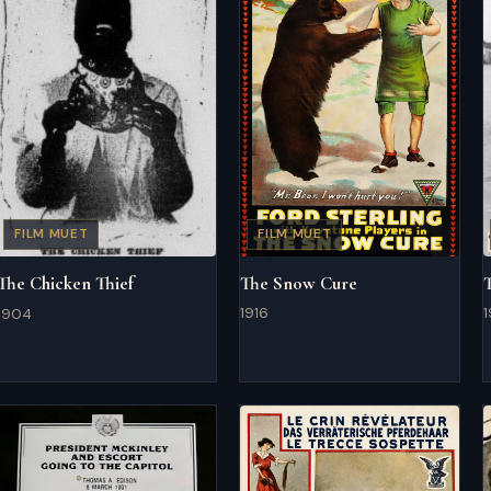
FILM MUET
FILM MUET
The Snow Cure
The Chicken Thief
1916
1
1904