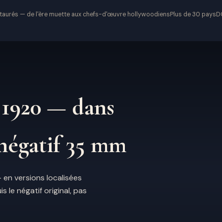
staurés — de l'ère muette aux chefs-d'œuvre hollywoodiens
Plus de 30 pays
DC
 1920 — dans
 négatif 35 mm
en versions localisées
 le négatif original, pas