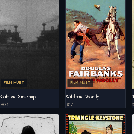
FILM MUET
FILM MUET
Railroad Smashup
Wild and Woolly
1904
1917
1