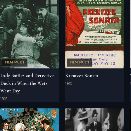
FILM MUET
FILM MUET
Lady Baffles and Detective
Kreutzer Sonata
Duck in When the Wets
1915
Went Dry
1915