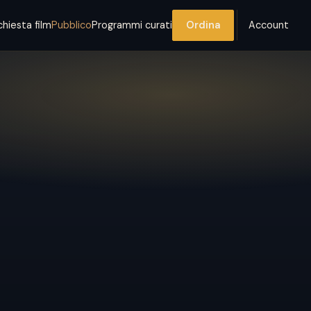
chiesta film
Pubblico
Programmi curati
Ordina
Account